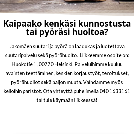
Su: Suljettu
Kaipaako kenkäsi kunnostusta
tai pyöräsi huoltoa?
Jakomäen suutari ja pyörä on laadukas ja luotettava
suutaripalvelu sekä pyörähuolto. Liikkeemme osoite on:
Huokotie 1, 00770 Helsinki. Palveluihimme kuuluu
avainten teettäminen, kenkien korjaustyöt, teroitukset,
pyörähuollot sekä paljon muuta. Vaihdamme myös
kelloihin paristot. Ota yhteyttä puhelimella 040 1633161
tai tule käymään liikkeessä!