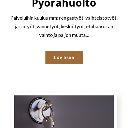
Pyörähuolto
Palveluihin kuuluu mm: rengastyöt, vaihteistotyöt,
jarrutyöt, vannetyöt, keskiötyöt, etuhaarukan
vaihto ja paljon muuta…
Lue lisää