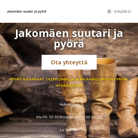
VALIKKO
Jakomäen suutari ja
pyörä
Ota yhteyttä
HYVÄT ASIAKKAAT. OLEN LOMALLA JA PALAAN ELOKUUN 3 PÄIVÄ.
HYVÄÄ KESÄÄ!
Aukioloajat:
Ma-Pe: 10-18 (Ruokatauko 13.00-13.30)
La: Suljettu