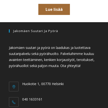
Lue lisää
Jakomäen Suutari Ja Pyörä
Jakomäen suutari ja pyörä on laadukas ja luotettava
suutaripalvelu sekä pyörähuolto. Palveluihimme kuuluu
avainten teettäminen, kenkien korjaustyöt, teroitukset,
pyörähuollot sekä paljon muuta. Ota yhteyttä!
Huokotie 1, 00770 Helsinki
040 1633161